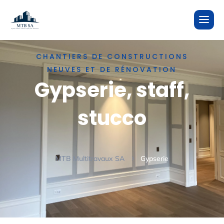
CHANTIERS DE CONSTRUCTIONS
NEUVES ET DE RÉNOVATION
Gypserie, staff,
stucco
MTB Multitravaux SA
Gypserie
5