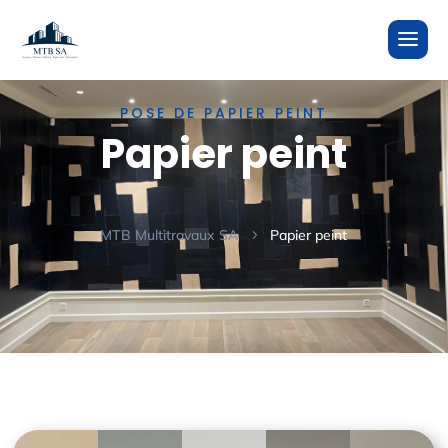
POSE DE PAPIER PEINT
Papier peint
MTB Multitravaux SA
Papier peint
5